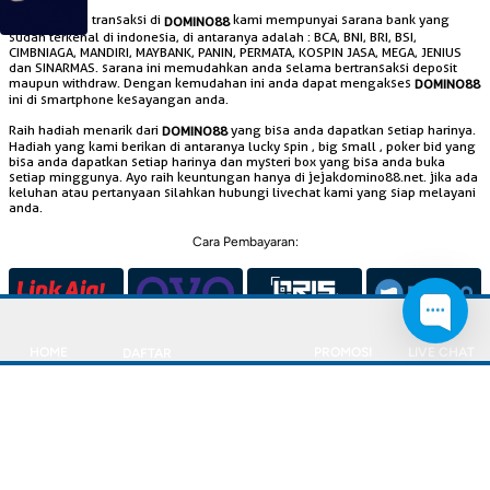
Untuk semua transaksi di
kami mempunyai sarana bank yang
DOMINO88
sudah terkenal di indonesia, di antaranya adalah : BCA, BNI, BRI, BSI,
CIMBNIAGA, MANDIRI, MAYBANK, PANIN, PERMATA, KOSPIN JASA, MEGA, JENIUS
dan SINARMAS. sarana ini memudahkan anda selama bertransaksi deposit
maupun withdraw. Dengan kemudahan ini anda dapat mengakses
DOMINO88
ini di smartphone kesayangan anda.
Raih hadiah menarik dari
yang bisa anda dapatkan setiap harinya.
DOMINO88
Hadiah yang kami berikan di antaranya lucky spin , big small , poker bid yang
bisa anda dapatkan setiap harinya dan mysteri box yang bisa anda buka
setiap minggunya. Ayo raih keuntungan hanya di jejakdomino88.net. jika ada
keluhan atau pertanyaan silahkan hubungi livechat kami yang siap melayani
anda.
Cara Pembayaran:
HOME
PROMOSI
LIVE CHAT
DAFTAR
Dukungan Perangkat :
Keamanan Terjamin :
© Copyright domino88ggwp 2026 All rights reserved | 18+